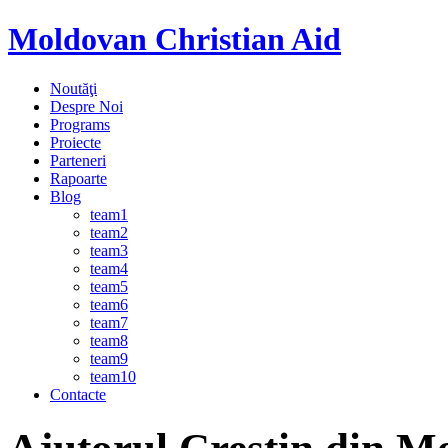
Moldovan Christian Aid
Noutăţi
Despre Noi
Programs
Proiecte
Parteneri
Rapoarte
Blog
team1
team2
team3
team4
team5
team6
team7
team8
team9
team10
Contacte