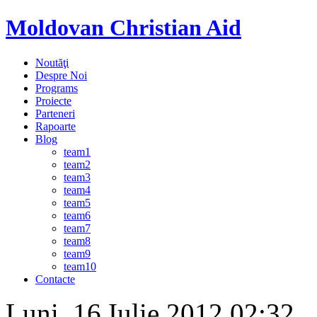
Moldovan Christian Aid
Noutăţi
Despre Noi
Programs
Proiecte
Parteneri
Rapoarte
Blog
team1
team2
team3
team4
team5
team6
team7
team8
team9
team10
Contacte
Luni, 16 Iulie 2012 02:32